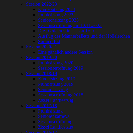
Session 2022/23
Kindersitzung 2023
Prunksitzung 2023
Seniorensitzung 2023
Sessionseröffnung am 12.11.2022
Die „Golden Girls“ – on Tour
Ausflug des Männerballetts und der Höllelerchen
Sommerfest
Session 2020/21
Eine gänzlich andere Session
Session 2019/20
Prunksitzung 2020
Sessionseröffnung 2019
Session 2018/19
Kindersitzung 2019
Prunksitzung 2019
Seniorensitzung
Sessionseröffnung 2018
Zissel Landfestzug
Session 2017/18
Prunksitzung
Seniorenkarneval
Sessionseröffnung
Zissel Landfestzug
Session 2016/17