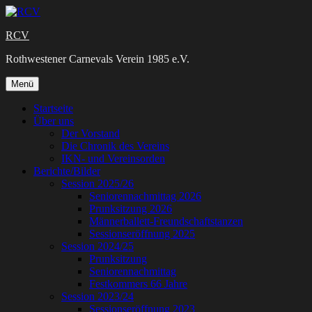
Zum
Inhalt
RCV
springen
Rothwestener Carnevals Verein 1985 e.V.
Zum
Menü
Inhalt
springen
Startseite
Über uns
Der Vorstand
Die Chronik des Vereins
IKN- und Vereinsorden
Berichte/Bilder
Session 2025/26
Seniorennachmittag 2026
Prunksitzung 2026
Männerballett-Freundschaftstanzen
Sessionseröffnung 2025
Session 2024/25
Prunksitzung
Seniorennachmittag
Festkommers 66 Jahre
Session 2023/24
Sessionseröffnung 2023