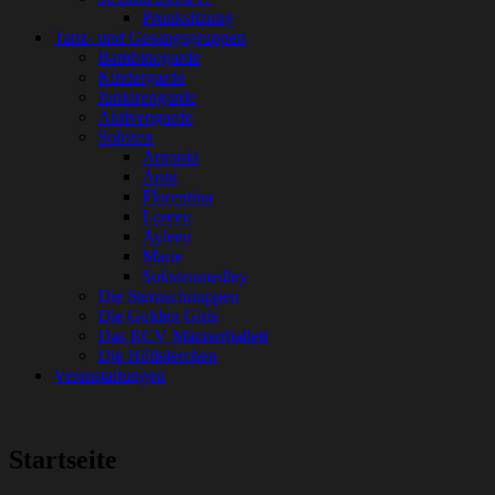
Prunksitzung
Tanz- und Gesangsgruppen
Bambinogarde
Kindergarde
Juniorengarde
Aktivengarde
Solisten
Antonia
Anni
Florentina
Loreen
Ayleen
Marie
Solistenmedley
Die Sternschnuppen
Die Golden Girls
Das RCV Männerballett
Die Höllelerchen
Veranstaltungen
Startseite