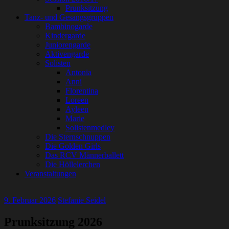
Prunksitzung
Tanz- und Gesangsgruppen
Bambinogarde
Kindergarde
Juniorengarde
Aktivengarde
Solisten
Antonia
Anni
Florentina
Loreen
Ayleen
Marie
Solistenmedley
Die Sternschnuppen
Die Golden Girls
Das RCV Männerballett
Die Höllelerchen
Veranstaltungen
9. Februar 2026
Stefanie Seidel
Prunksitzung 2026