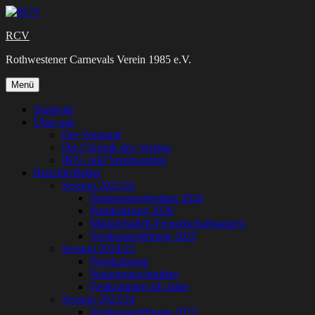
Zum
Inhalt
RCV
springen
Rothwestener Carnevals Verein 1985 e.V.
Zum
Menü
Inhalt
springen
Startseite
Über uns
Der Vorstand
Die Chronik des Vereins
IKN- und Vereinsorden
Berichte/Bilder
Session 2025/26
Seniorennachmittag 2026
Prunksitzung 2026
Männerballett-Freundschaftstanzen
Sessionseröffnung 2025
Session 2024/25
Prunksitzung
Seniorennachmittag
Festkommers 66 Jahre
Session 2023/24
Sessionseröffnung 2023