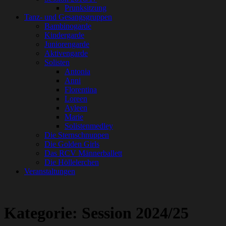
Prunksitzung
Tanz- und Gesangsgruppen
Bambinogarde
Kindergarde
Juniorengarde
Aktivengarde
Solisten
Antonia
Anni
Florentina
Loreen
Ayleen
Marie
Solistenmedley
Die Sternschnuppen
Die Golden Girls
Das RCV Männerballett
Die Höllelerchen
Veranstaltungen
Kategorie:
Session 2024/25