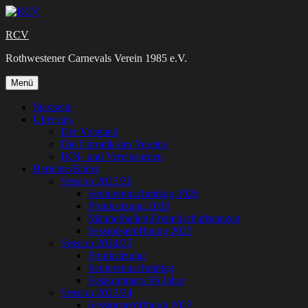
Zum
Inhalt
RCV
springen
Rothwestener Carnevals Verein 1985 e.V.
Zum
Menü
Inhalt
springen
Startseite
Über uns
Der Vorstand
Die Chronik des Vereins
IKN- und Vereinsorden
Berichte/Bilder
Session 2025/26
Seniorennachmittag 2026
Prunksitzung 2026
Männerballett-Freundschaftstanzen
Sessionseröffnung 2025
Session 2024/25
Prunksitzung
Seniorennachmittag
Festkommers 66 Jahre
Session 2023/24
Sessionseröffnung 2023