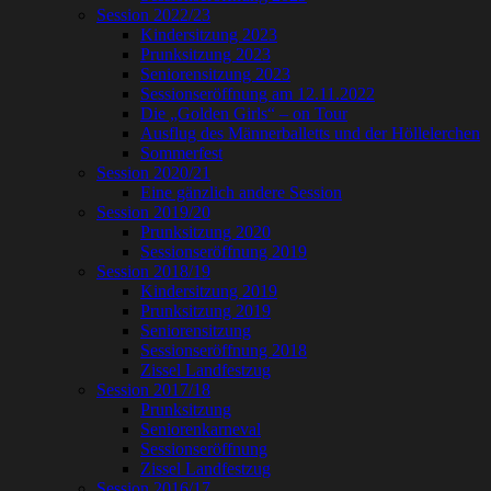
Session 2022/23
Kindersitzung 2023
Prunksitzung 2023
Seniorensitzung 2023
Sessionseröffnung am 12.11.2022
Die „Golden Girls“ – on Tour
Ausflug des Männerballetts und der Höllelerchen
Sommerfest
Session 2020/21
Eine gänzlich andere Session
Session 2019/20
Prunksitzung 2020
Sessionseröffnung 2019
Session 2018/19
Kindersitzung 2019
Prunksitzung 2019
Seniorensitzung
Sessionseröffnung 2018
Zissel Landfestzug
Session 2017/18
Prunksitzung
Seniorenkarneval
Sessionseröffnung
Zissel Landfestzug
Session 2016/17