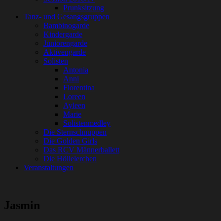
Prunksitzung
Tanz- und Gesangsgruppen
Bambinogarde
Kindergarde
Juniorengarde
Aktivengarde
Solisten
Antonia
Anni
Florentina
Loreen
Ayleen
Marie
Solistenmedley
Die Sternschnuppen
Die Golden Girls
Das RCV Männerballett
Die Höllelerchen
Veranstaltungen
Jasmin