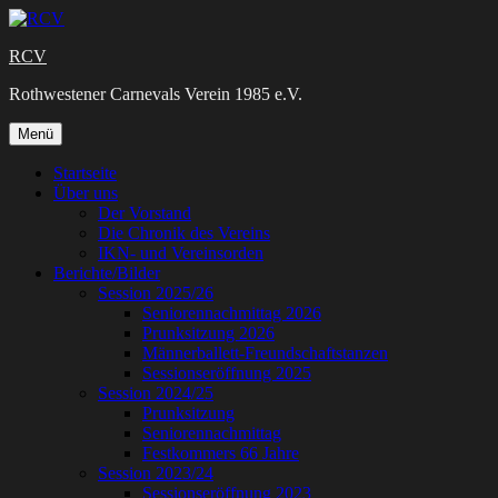
Zum
Inhalt
RCV
springen
Rothwestener Carnevals Verein 1985 e.V.
Zum
Menü
Inhalt
springen
Startseite
Über uns
Der Vorstand
Die Chronik des Vereins
IKN- und Vereinsorden
Berichte/Bilder
Session 2025/26
Seniorennachmittag 2026
Prunksitzung 2026
Männerballett-Freundschaftstanzen
Sessionseröffnung 2025
Session 2024/25
Prunksitzung
Seniorennachmittag
Festkommers 66 Jahre
Session 2023/24
Sessionseröffnung 2023