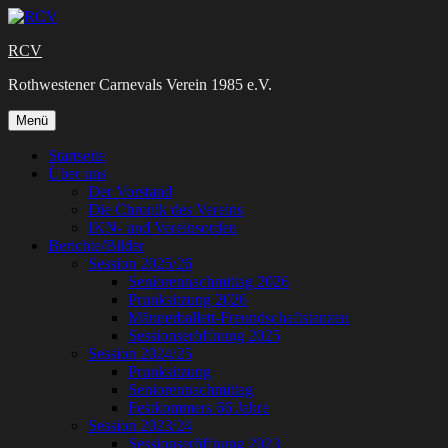
Zum
Inhalt
RCV
springen
Rothwestener Carnevals Verein 1985 e.V.
Zum
Menü
Inhalt
springen
Startseite
Über uns
Der Vorstand
Die Chronik des Vereins
IKN- und Vereinsorden
Berichte/Bilder
Session 2025/26
Seniorennachmittag 2026
Prunksitzung 2026
Männerballett-Freundschaftstanzen
Sessionseröffnung 2025
Session 2024/25
Prunksitzung
Seniorennachmittag
Festkommers 66 Jahre
Session 2023/24
Sessionseröffnung 2023