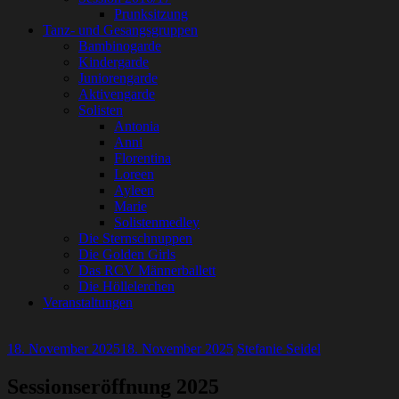
Prunksitzung
Tanz- und Gesangsgruppen
Bambinogarde
Kindergarde
Juniorengarde
Aktivengarde
Solisten
Antonia
Anni
Florentina
Loreen
Ayleen
Marie
Solistenmedley
Die Sternschnuppen
Die Golden Girls
Das RCV Männerballett
Die Höllelerchen
Veranstaltungen
18. November 2025
18. November 2025
Stefanie Seidel
Sessionseröffnung 2025